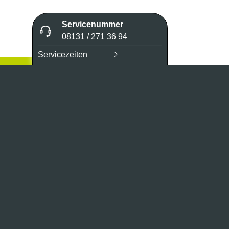
Servicenummer
08131 / 271 36 94
Servicezeiten
ELLANFRAGE SENDEN
cm - 63 PS3 - Grundgerät ohne Akku und
professionellen Schneidgarnitur bestens geeignet zum
flege. Die Akku-Kettensäge wird mit einer
efert. Diese Vollmeißelzahn-Sägekette zeichnet sich
s.