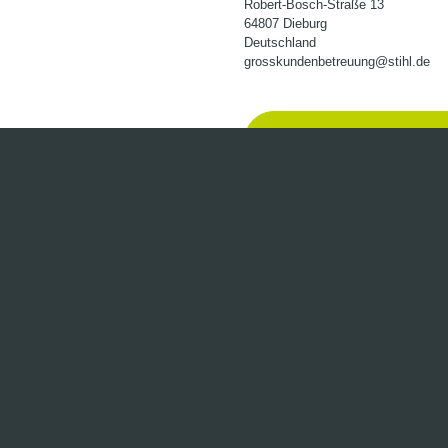
Robert-Bosch-Straße 13
64807 Dieburg
Deutschland
grosskundenbetreuung@stihl.de
BEST
ktinformationen "Akku-Motorsäge MSA 220 C-B - 35 
erät"
stungsstarke Akku-Motorsäge STIHL MSA 220 C-B ist mit einer 
 kleinerer Bäume, zum Entasten, zum Ablängen und in der Baump
starken und rückschlagarmen STIHL 3/8''-PS3 Pro-Kette ausgeli
in exzellentes Ansetzverhalten und eine hohe Schnittqualität au