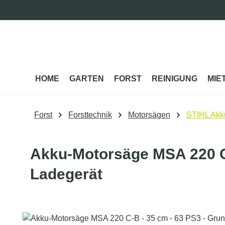
m Hauptinhalt springen
Zur Suche springen
Zur Hauptnavigation springen
HOME
GARTEN
FORST
REINIGUNG
MIE
Forst
Forsttechnik
Motorsägen
STIHL Akk
Akku-Motorsäge MSA 220 C-
Ladegerät
Bildergalerie überspringen